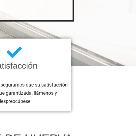
tisfacción
aseguramos que su satisfacción
ue garantizada, llámenos y
despreocúpese