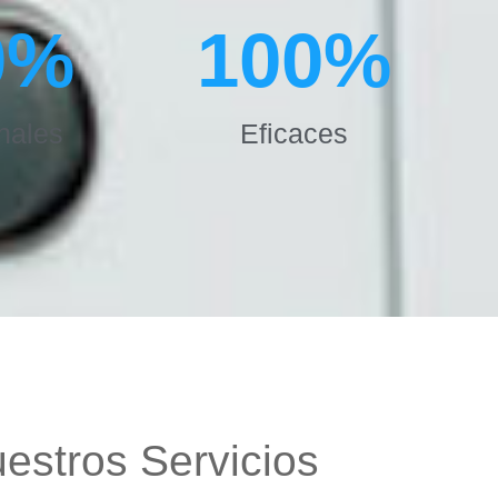
0
%
100
%
nales
Eficaces
estros Servicios