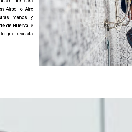
meses por cara
n Airsol o Aire
estras manos y
rte de Huerva
le
 lo que necesita