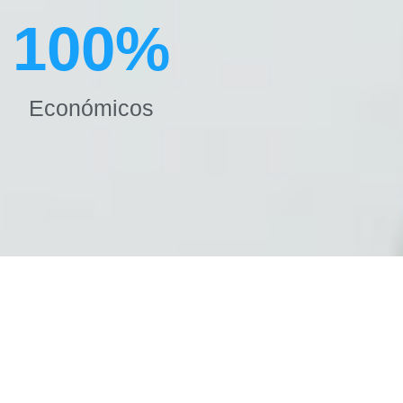
100
%
Económicos